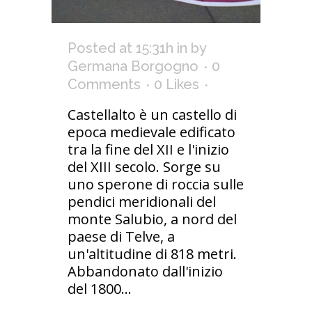
Posted at 15:31h
in
by
Germana Borgogno
0
Comments
0
Likes
Castellalto è un castello di
epoca medievale edificato
tra la fine del XII e l'inizio
del XIII secolo. Sorge su
uno sperone di roccia sulle
pendici meridionali del
monte Salubio, a nord del
paese di Telve, a
un'altitudine di 818 metri.
Abbandonato dall'inizio
del 1800...