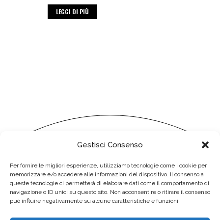
LEGGI DI PIÙ
Gestisci Consenso
Per fornire le migliori esperienze, utilizziamo tecnologie come i cookie per
memorizzare e/o accedere alle informazioni del dispositivo. Il consenso a
queste tecnologie ci permetterà di elaborare dati come il comportamento di
navigazione o ID unici su questo sito. Non acconsentire o ritirare il consenso
I NOSTRI LAVORI
CHI SIAMO
IL TEAM
può influire negativamente su alcune caratteristiche e funzioni.
PRIVACY
CONTATTI