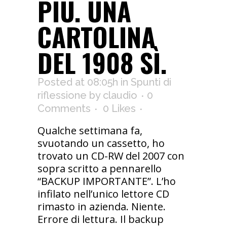
PIÙ. UNA
CARTOLINA
DEL 1908 SÌ.
Posted at 08:05h
in
Spunti di
riflessione
by
claudio
0
Comments
0
Likes
Qualche settimana fa,
svuotando un cassetto, ho
trovato un CD-RW del 2007 con
sopra scritto a pennarello
“BACKUP IMPORTANTE”. L’ho
infilato nell’unico lettore CD
rimasto in azienda. Niente.
Errore di lettura. Il backup