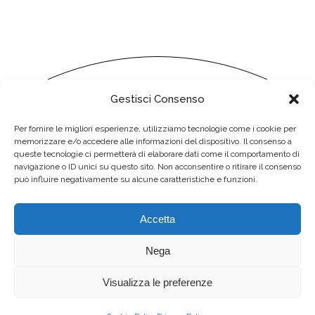
Gestisci Consenso
Per fornire le migliori esperienze, utilizziamo tecnologie come i cookie per
memorizzare e/o accedere alle informazioni del dispositivo. Il consenso a
queste tecnologie ci permetterà di elaborare dati come il comportamento di
navigazione o ID unici su questo sito. Non acconsentire o ritirare il consenso
I NOSTRI LAVORI
CHI SIAMO
IL TEAM
può influire negativamente su alcune caratteristiche e funzioni.
PRIVACY
CONTATTI
STAMPA IN VALSUGANA
Accetta
Telefono
+ 39 0461/763232
Nega
Località Asola, 1 — 38050 Scurelle (TN)
Email
info@litodelta.com
Visualizza le preferenze
Orari Lun–Ven 8:00–12:00 / 14:00–17:00
Come raggiungerci